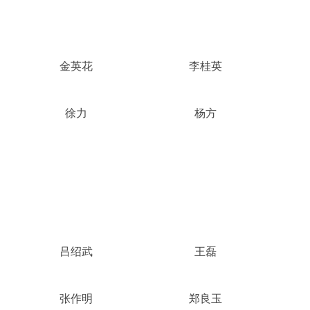
金英花
李桂英
徐力
杨方
吕绍武
王磊
张作明
郑良玉