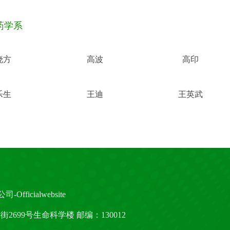
药学系
晓方
高波
高印
乐生
王迪
王英武
ficialwebsite
大街2699号生命科学楼 邮编：130012