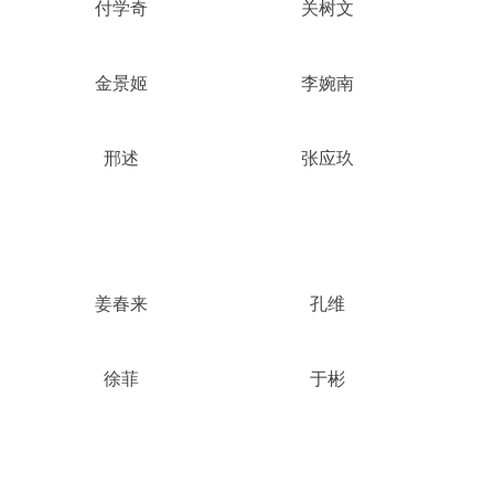
付学奇
关树文
金景姬
李婉南
邢述
张应玖
姜春来
孔维
徐菲
于彬