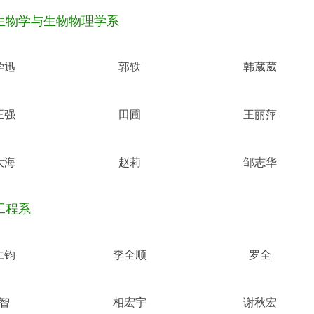
生物学与生物物理学系
学迅
郭轶
韩葳葳
正强
田圃
王丽萍
大海
赵莉
邹志华
工程系
仁钧
李全顺
罗全
智
相宏宇
谢秋宏