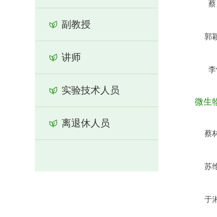
蔡
副教授
郭
讲师
李
实验技术人员
微生
离退休人员
蔡
苏
于