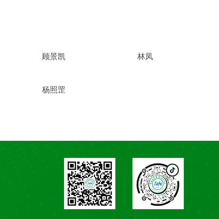
顾景凯
林凤
杨照罡