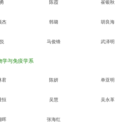
勇
陈霞
崔银秋
颖杰
韩璐
胡良海
悦
马俊锋
武泽明
物学与免疫学系
林君
陈妍
单亚明
维恒
吴慧
吴永革
湘晖
张海红