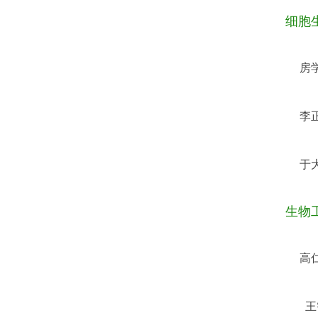
细胞
房
李
于
生物
高
王